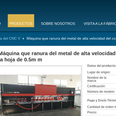
O
PRODUCTOS
SOBRE NOSOTROS
VISITA A LA FÁBRI
a del CNC V
Máquina que ranura del metal de alta velocidad del c
Máquina que ranura del metal de alta velocidad
la hoja de 0.5m m
Datos del producto
Lugar de origen:
Nombre de la
marca:
Certificación:
Número de modelo:
Pago y Envío Térmi
Cantidad de orden 
Precio: