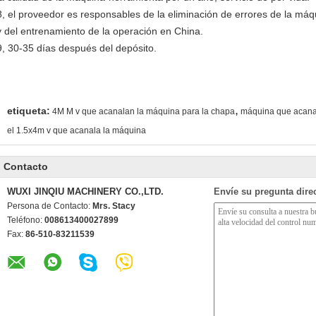
8, el proveedor es responsables de la eliminación de errores de la máq
y del entrenamiento de la operación en China.
9, 30-35 días después del depósito.
,
etiqueta:
4M M v que acanalan la máquina para la chapa
máquina que acana
el 1.5x4m v que acanala la máquina
Contacto
WUXI JINQIU MACHINERY CO.,LTD.
Envíe su pregunta dire
Persona de Contacto:
Mrs. Stacy
Teléfono:
008613400027899
Fax:
86-510-83211539