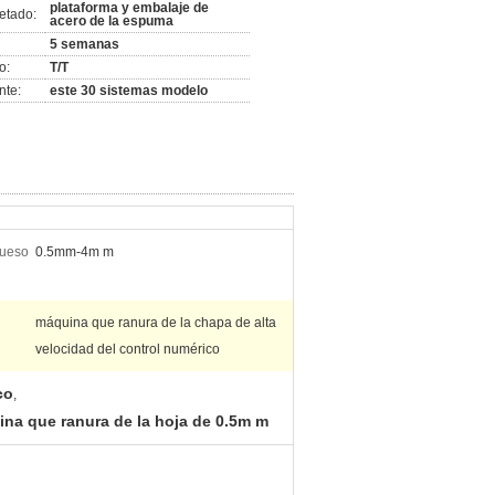
plataforma y embalaje de
etado:
acero de la espuma
5 semanas
o:
T/T
nte:
este 30 sistemas modelo
rueso
0.5mm-4m m
máquina que ranura de la chapa de alta
velocidad del control numérico
co
,
na que ranura de la hoja de 0.5m m