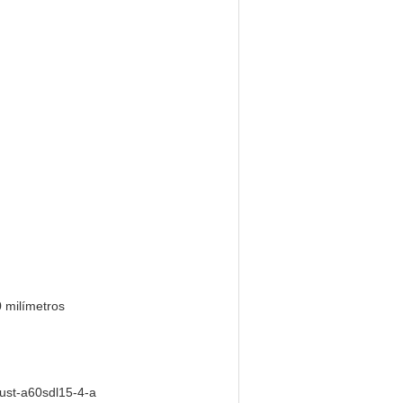
 milímetros
hust-a60sdl15-4-a