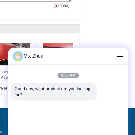
(
0
/ 3000)
Ms. Zhou
quina de ranurado
Cortador de ranura en
9:08 AM
 V computarizada y
V CNC con espesor de
mplada, adecuada
0.5 a 8 milímetros, con
ra el corte de
Good day, what product are you looking 
accionamiento por
minas de aluminio,
inversor y
for?
e ofrece alta
servoaccionamiento
ecisión y repetibilidad
para un control de corte
mejorado
SOLICITAR UNA COTIZACIÓN
 m
Envíe