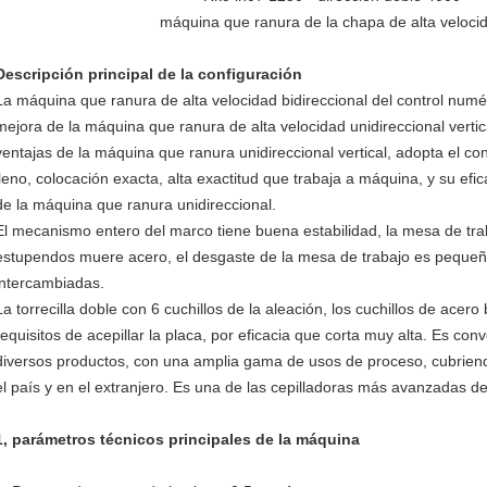
máquina que ranura de la chapa de alta velocidad de
Descripción principal de la configuración
La máquina que ranura de alta velocidad bidireccional del control numér
mejora de la máquina que ranura de alta velocidad unidireccional vertica
ventajas de la máquina que ranura unidireccional vertical, adopta el co
lleno, colocación exacta, alta exactitud que trabaja a máquina, y su efi
de la máquina que ranura unidireccional.
El mecanismo entero del marco tiene buena estabilidad, la mesa de tra
estupendos muere acero, el desgaste de la mesa de trabajo es pequeño
intercambiadas.
La torrecilla doble con 6 cuchillos de la aleación, los cuchillos de acer
requisitos de acepillar la placa, por eficacia que corta muy alta. Es con
diversos productos, con una amplia gama de usos de proceso, cubriend
el país y en el extranjero. Es una de las cepilladoras más avanzadas d
1, parámetros técnicos principales de la máquina