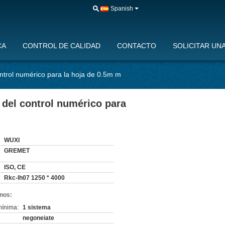
Spanish
CA
CONTROL DE CALIDAD
CONTACTO
SOLICITAR UN
ontrol numérico para la hoja de 0.5m m
 del control numérico para
:
WUXI
GREMET
ISO, CE
Rkc-lh07 1250 * 4000
nos:
mínima:
1 sistema
negoneiate