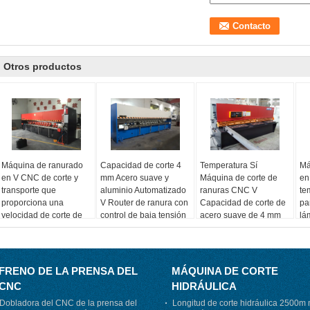
Otros productos
Máquina de ranurado
Capacidad de corte 4
Temperatura Sí
Má
en V CNC de corte y
mm Acero suave y
Máquina de corte de
en
transporte que
aluminio Automatizado
ranuras CNC V
te
proporciona una
V Router de ranura con
Capacidad de corte de
pa
velocidad de corte de
control de baja tensión
acero suave de 4 mm
lá
60 mm/min con
Sistema eléctrico para
Velocidad de corte de
qu
funciones integradas
la fabricación de
aluminio de acero
pr
de máquina de corte en
metales
suave 60mmin
V
Solución de ranura de
FRENO DE LA PRENSA DEL
MÁQUINA DE CORTE
chapa de metal
CNC
HIDRÁULICA
Dobladora del CNC de la prensa del
Longitud de corte hidráulica 2500m