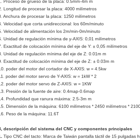
1. Proceso de grueso de la placa: 0.5mm-4m m
2. Longitud de procesar la placa: 4000 milímetros
3. Anchura de procesar la placa: 1250 milímetros
4. Velocidad que corta unidireccional: los 60m/minuto
5. Velocidad de alimentación los 2m/min-0m/minuto
6. Unidad de regulación mínima de y-AXIS: 0,01 milímetros
7. Exactitud de colocación mínima del eje de Y: ± 0,05 milímetros
8. Unidad de regulación mínima del eje de Z: 0.01m m
9. Exactitud de colocación mínima del eje de Z: ± 0.03m m
10. poder del motor del cortador de X-AXIS: w = 4.5kw
11. poder del motor servo de Y-AXIS: w = 1kW * 2
12. poder del motor servo de Z-AXIS: w = 1KW
13. Presión de la fuente de aire: 0.4map-0.6map
14. Profundidad que ranura máxima: 2.5-3m m
15. Dimensión de la máquina: 6100 milímetros * 2450 milímetros * 2100
16. Peso de la máquina: 11.6T
3, descripción del sistema del CNC y componentes principales
1.
Tipo CNC del tacto: Marca de Taiwán pantalla táctil de 15 pulgadas 