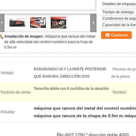
Detalles de empaqu
Tiempo de entrega:
Condiciones de pag
Capacidad de la fue
Contacto
Ampliación de imagen :
Máquina que ranura del metal
de alta velocidad del control numérico para la hoja de
0.5m m
RANURANDO VA Y LA PARTE POSTERIOR
Proceso de g
Ventaja:
QUE RANURA, DIRECCIÓN DOS
de la placa:
Torrecilla doble con 6 cuchillos de la aleación
Factores de venta:
Nombre:
máquina que ranura del metal del control numéri
Resaltar:
máquina que ranura de la chapa de 0.5m m
máqui
,
Rkc-lh07 1250 * dirección doble 4000