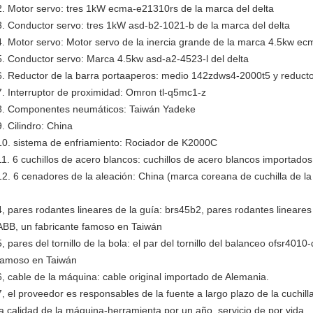
2. Motor servo: tres 1kW ecma-e21310rs de la marca del delta
3. Conductor servo: tres 1kW asd-b2-1021-b de la marca del delta
4. Motor servo: Motor servo de la inercia grande de la marca 4.5kw ec
5. Conductor servo: Marca 4.5kw asd-a2-4523-l del delta
6. Reductor de la barra portaaperos: medio 142zdws4-2000t5 y reducto
7. Interruptor de proximidad: Omron tl-q5mc1-z
8. Componentes neumáticos: Taiwán Yadeke
9. Cilindro: China
10. sistema de enfriamiento: Rociador de K2000C
11. 6 cuchillos de acero blancos: cuchillos de acero blancos importados
12. 6 cenadores de la aleación: China (marca coreana de cuchilla de la
4, pares rodantes lineares de la guía: brs45b2, pares rodantes lineare
ABB, un fabricante famoso en Taiwán
5, pares del tornillo de la bola: el par del tornillo del balanceo ofsr401
famoso en Taiwán
6, cable de la máquina: cable original importado de Alemania.
7, el proveedor es responsables de la fuente a largo plazo de la cuchil
la calidad de la máquina-herramienta por un año, servicio de por vida.