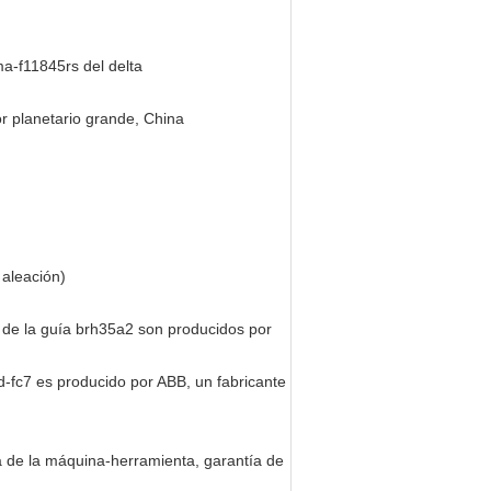
ma-f11845rs del delta
r planetario grande, China
 aleación)
s de la guía brh35a2 son producidos por
0-d-fc7 es producido por ABB, un fabricante
la de la máquina-herramienta, garantía de